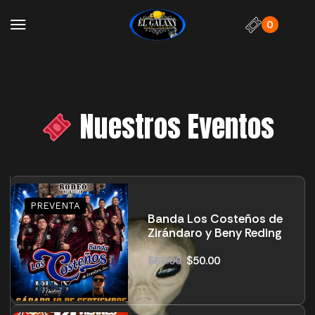
0
Nuestros Eventos
Banda Los Costeños de
Zirándaro y Beny Reding
$
80.00
$
50.00