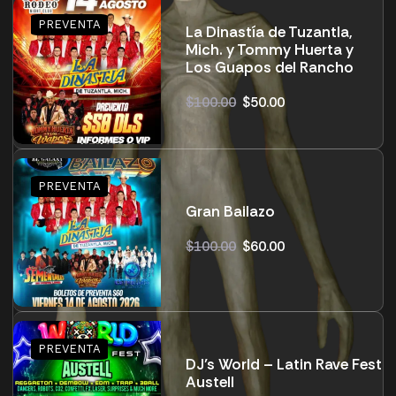
La Dinastía de Tuzantla,
Mich. y Tommy Huerta y
Los Guapos del Rancho
$
100.00
$
50.00
Gran Bailazo
$
100.00
$
60.00
DJ’s World – Latin Rave Fest
Austell