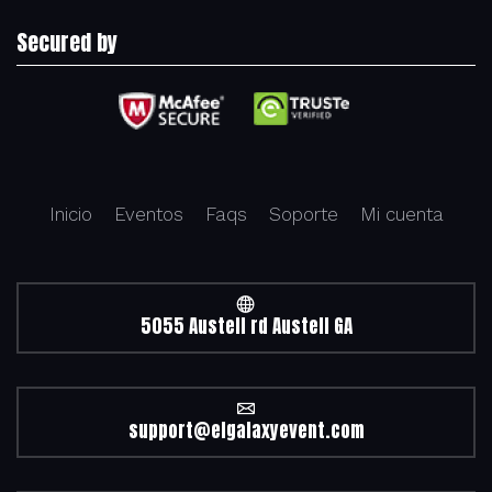
Secured by
Inicio
Eventos
Faqs
Soporte
Mi cuenta
5055 Austell rd Austell GA
support@elgalaxyevent.com